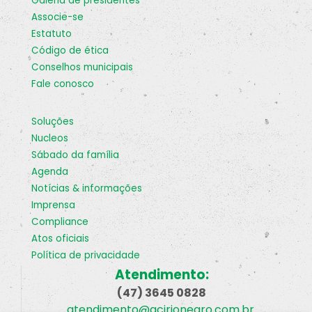
galeria de presidentes
associe-se
estatuto
código de ética
conselhos municipais
fale conosco
soluções
nucleos
sábado da família
agenda
notícias & informações
imprensa
compliance
atos oficiais
política de privacidade
Atendimento:
(47) 3645 0828
atendimento@acirionegro.com.br