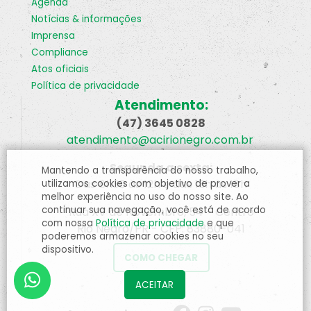
agenda
notícias & informações
imprensa
compliance
atos oficiais
política de privacidade
Atendimento:
(47) 3645 0828
atendimento@acirionegro.com.br
Segunda a sexta:
Mantendo a transparência do nosso trabalho,
Das 8h30 às 12h e das 13h às 18h
utilizamos cookies com objetivo de prover a
melhor experiência no uso do nosso site. Ao
continuar sua navegação, você está de acordo
Rua XV de Novembro, 54 - Centro
com nossa
Política de privacidade
e que
Rio Negro/PR - CEP: 83880-041
poderemos armazenar cookies no seu
dispositivo.
COMO CHEGAR