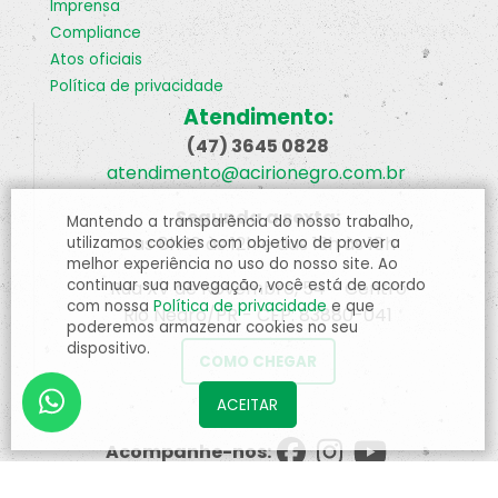
imprensa
compliance
atos oficiais
política de privacidade
Atendimento:
(47) 3645 0828
atendimento@acirionegro.com.br
Segunda a sexta:
Mantendo a transparência do nosso trabalho,
Das 8h30 às 12h e das 13h às 18h
utilizamos cookies com objetivo de prover a
melhor experiência no uso do nosso site. Ao
continuar sua navegação, você está de acordo
Rua XV de Novembro, 54 - Centro
com nossa
Política de privacidade
e que
Rio Negro/PR - CEP: 83880-041
poderemos armazenar cookies no seu
dispositivo.
COMO CHEGAR
Acompanhe-nos: